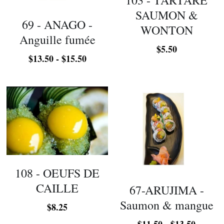
103 - TARTARE
SAUMON &
69 - ANAGO -
WONTON
Anguille fumée
$5.50
$13.50 - $15.50
108 - OEUFS DE
CAILLE
67-ARUJIMA -
Saumon & mangue
$8.25
$11.50 - $13.50