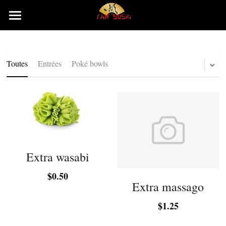
×
LES CATÉGORIES DE LA BOUTIQUE
Accueil
Rechercher
Toutes
Entrées
Poké bowls
Extra wasabi
$0.50
Extra massago
$1.25